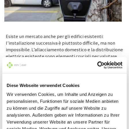
Esiste un mercato anche per gli edifici esistenti:
l’installazione successiva è piuttosto difficile, ma non
impossibile. L’allacciamento domestico e la distribuzione
elettrica esistente sono elementi cruciali per valutare
che cosa si può fare. È sempre positivo se gli specialisti in
elettricità possono presentare e spiegare di persona i
progetti, ad esempio, nel caso delle proprietà per piani.
Così si possono chiarire direttamente i dubbi e
Diese Webseite verwendet Cookies
dimostrare i vantaggi. Ad esempio, i sistemi di
Wir verwenden Cookies, um Inhalte und Anzeigen zu
fatturazione non rappresentano più da tempo dei
personalisieren, Funktionen für soziale Medien anbieten
misteri. In questo ambito esiste di tutto: dalla
zu können und die Zugriffe auf unsere Website zu
fatturazione diretta da parte di un’azienda che fornisce
energia alle semplici piattaforme di fatturazione.
analysieren. Außerdem geben wir Informationen zu Ihrer
Verwendung unserer Website an unsere Partner für
soziale Medien, Werbung und Analysen weiter. Unsere