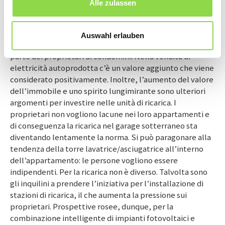
Alle zulassen
Le stazioni di ricarica portano vantaggi
Sebbene non sappiamo ancora esattamente dove stiamo
Auswahl erlauben
andando, si può constatare un cambio di mentalità da
parte dei proprietari di condomini. Nella vendita di
elettricità autoprodotta c’è un valore aggiunto che viene
considerato positivamente. Inoltre, l’aumento del valore
dell’immobile e uno spirito lungimirante sono ulteriori
argomenti per investire nelle unità di ricarica. I
proprietari non vogliono lacune nei loro appartamenti e
di conseguenza la ricarica nel garage sotterraneo sta
diventando lentamente la norma. Si può paragonare alla
tendenza della torre lavatrice/asciugatrice all’interno
dell’appartamento: le persone vogliono essere
indipendenti. Per la ricarica non è diverso. Talvolta sono
gli inquilini a prendere l’iniziativa per l’installazione di
stazioni di ricarica, il che aumenta la pressione sui
proprietari. Prospettive rosee, dunque, per la
combinazione intelligente di impianti fotovoltaici e