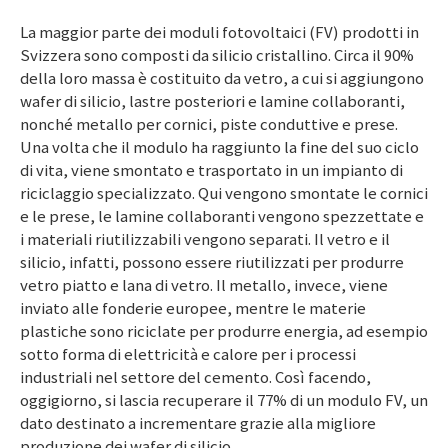
La maggior parte dei moduli fotovoltaici (FV) prodotti in
Svizzera sono composti da silicio cristallino. Circa il 90%
della loro massa è costituito da vetro, a cui si aggiungono
wafer di silicio, lastre posteriori e lamine collaboranti,
nonché metallo per cornici, piste conduttive e prese.
Una volta che il modulo ha raggiunto la fine del suo ciclo
di vita, viene smontato e trasportato in un impianto di
riciclaggio specializzato. Qui vengono smontate le cornici
e le prese, le lamine collaboranti vengono spezzettate e
i materiali riutilizzabili vengono separati. Il vetro e il
silicio, infatti, possono essere riutilizzati per produrre
vetro piatto e lana di vetro. Il metallo, invece, viene
inviato alle fonderie europee, mentre le materie
plastiche sono riciclate per produrre energia, ad esempio
sotto forma di elettricità e calore per i processi
industriali nel settore del cemento. Così facendo,
oggigiorno, si lascia recuperare il 77% di un modulo FV, un
dato destinato a incrementare grazie alla migliore
produzione dei wafer di silicio.