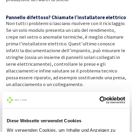
Pannello difettoso? Chiamate l’installatore elettrico
Non tutti i problemi si lasciano risolvere con il riciclaggio.
Se un solo modulo presenta un calo del rendimento,
crepe nel vetro o anomalie termiche, è meglio chiamare
prima l’installatore elettrico. Quest’ultimo conosce
infatti la documentazione dell’impianto, può misurare le
stringhe (ossia un insieme di pannelli solari collegati in
serie elettricamente), controllare le prese e gli
allacciamenti e infine valutare se il problema tecnico
possa essere riparato, ad esempio sostituendo una presa,
un allacciamento o un collegamento.
Se, invece, risulta che il modulo non è più idoneo a un
impianto ad alte prestazioni, ma presenta comunque una
potenza residua significativa, si può considerare un
Diese Webseite verwendet Cookies
riutilizzo. In Svizzera, progetti come «Swiss PV Circle»
stanno sviluppando modelli di business per il riutilizzo
Wir verwenden Cookies, um Inhalte und Anzeigen zu